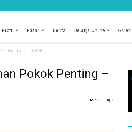
Profil
Pasar
Berita
Belanja Online
Galeri
Penting – 14 Januari 2026
han Pokok Penting –
127
0