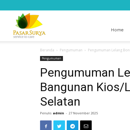
Pasar
Home
Beranda
Pengumuman
Pengumuman Lelang Bongk
Surya
Pengumuman
Pengumuman Lel
Bangunan Kios/L
Selatan
Penulis
admin
-
27 November 2025