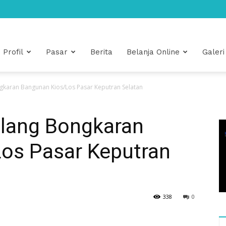
Profil
Pasar
Berita
Belanja Online
Galeri
aran Bangunan Kios/Los Pasar Keputran Selatan
ang Bongkaran
os Pasar Keputran
338
0