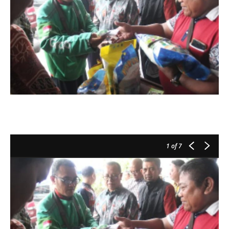
1
of 7