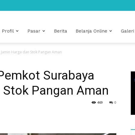
Profil
Pasar
Berita
Belanja Online
Galeri
a Jamin Harga dan Stok Pangan Aman
 Pemkot Surabaya
n Stok Pangan Aman
469
0