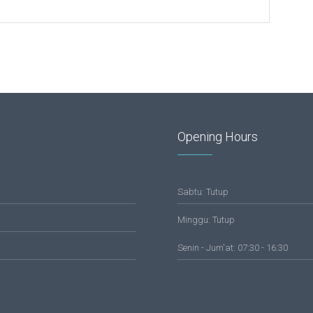
Opening Hours
Sabtu: Tutup
Minggu: Tutup
Senin - Jum'at: 07:30 - 16:30