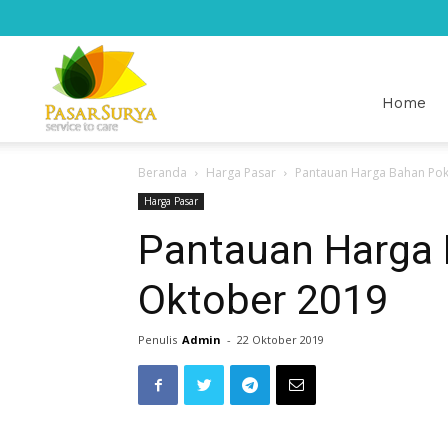
Pasar
Home
Beranda
Harga Pasar
Pantauan Harga Bahan Pok
Surya
Harga Pasar
Pantauan Harga 
Oktober 2019
Penulis
Admin
-
22 Oktober 2019