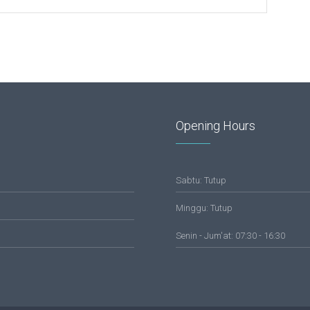
Opening Hours
Sabtu: Tutup
Minggu: Tutup
Senin - Jum'at: 07:30 - 16:30