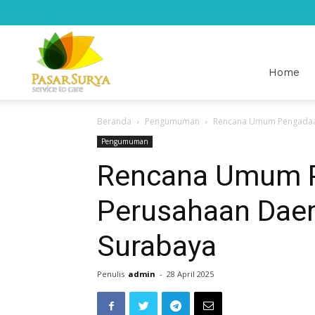
Pasar
Home
Beranda
Pengumuman
Rencana Umum Pengadaan
Surya
Pengumuman
Rencana Umum 
Perusahaan Daer
Surabaya
Penulis
admin
-
28 April 2025