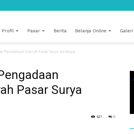
Profil
Pasar
Berita
Belanja Online
Galeri
 Perusahaan Daerah Pasar Surya Surabaya
Pengadaan
ah Pasar Surya
621
0