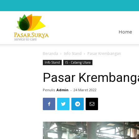
Pasar
Home
Beranda
Info Stand
Pasar Krembangan
Surya
Info Stand
IS - Cabang Utara
Pasar Krembang
Penulis
Admin
-
24 Maret 2022