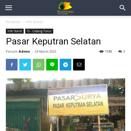
Beranda
Info Stand
Info Stand
IS - Cabang Timur
Pasar Keputran Selatan
Penulis
Admin
-
24 Maret 2022
1130
0