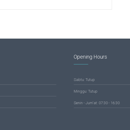
Opening Hours
Sabtu: Tutup
Minggu: Tutup
Senin - Jum'at: 07:30 - 16:30