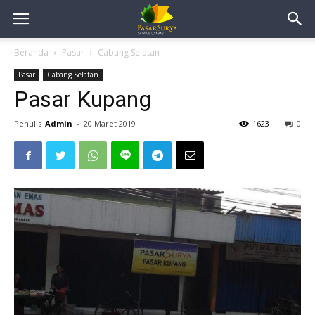
Beranda
Pasar
Cabang Selatan
Pasar
Cabang Selatan
Pasar Kupang
Penulis
Admin
-
20 Maret 2019
1623
0