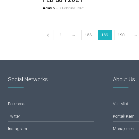
Admin
-
7 Februari 2021
...
...
1
188
189
190
Social Networks
About Us
Facebook
Visi Misi
Twitter
Kontak Kami
Instagram
Manajemen