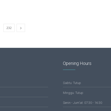
232
Opening Hours
Sabtu: Tutup
Minggu: Tutup
Senin - Jum'at: 07:30 - 16:30